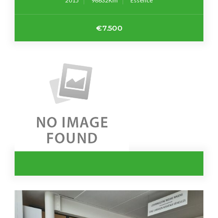
2015
96632
Essence
€7.500